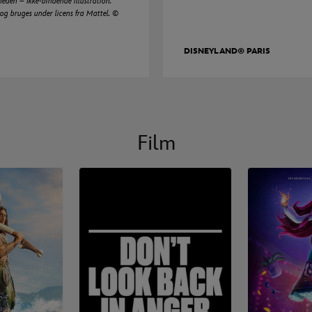
gheden – Ikke-bindende illustration.
 bruges under licens fra Mattel. ©
DISNEYLAND® PARIS
Film