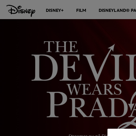
DISNEY+
FILM
DISNEYLAND® PA