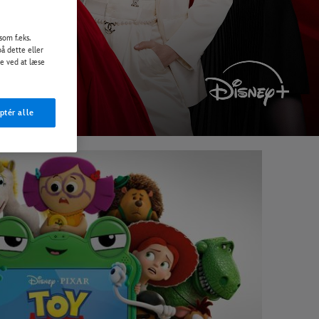
som f.eks.
på dette eller
de ved at læse
ptér alle