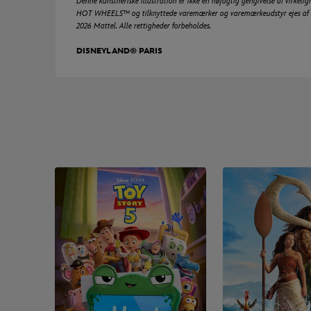
Denne kunstneriske illustration er ikke en nøjagtig gengivelse af virkeli
HOT WHEELS™ og tilknyttede varemærker og varemærkeudstyr ejes af og
2026 Mattel. Alle rettigheder forbeholdes.
DISNEYLAND® PARIS