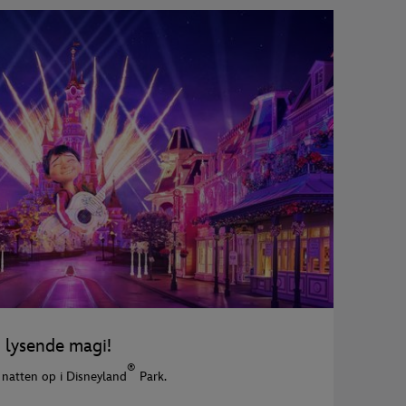
n lysende magi!
®
natten op i Disneyland
Park.