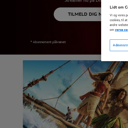
Streamer nu på Disney+
Lidt om C
TILMELD DIG NU*
Vi og vores p
cookies, til 
andre websted
om
vores co
* Abonnement påkrævet
Administr