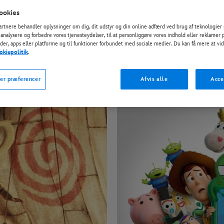
ookies
artnere behandler oplysninger om dig, dit udstyr og din online adfærd ved brug af teknologier 
at analysere og forbedre vores tjenesteydelser, til at personliggøre vores indhold eller reklamer 
er, apps eller platforme og til funktioner forbundet med sociale medier. Du kan få mere at vi
okiepolitik
.
er præferencer
Afvis alle
Acce