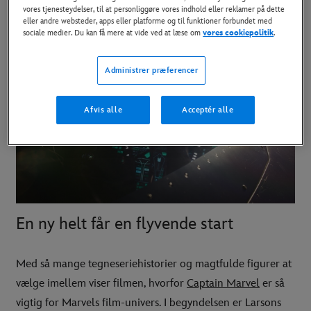
vores tjenesteydelser, til at personliggøre vores indhold eller reklamer på dette
eller andre websteder, apps eller platforme og til funktioner forbundet med
BESTIL NU
sociale medier. Du kan få mere at vide ved at læse om
vores cookiepolitik
.
Administrer præferencer
Afvis alle
Acceptér alle
En ny helt får en flyvende start
Med så mange tegneseriehistorier og magtfulde figurer at
vælge imellem viser filmen, hvorfor
Captain Marvel
er så
vigtig for Marvels film-univers. I begyndelsen er Larsons