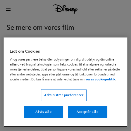
Se mere om vores film
Aktuelt
Disney+ og Se derhjemme
I biograferne
Lidt om Cookies
Vi og vores partnere behandler oplysninger om dig, dit udstyr og din online
adfærd ved brug af teknologier som f.eks. cookies, til at analysere og forbedre
vores tjenesteydelser, til at personliggøre vores indhold eller reklamer på dette
Avengers: Doomsday
Gatto
eller andre websteder, apps eller platforme og til funktioner forbundet med
sociale medier. Du kan få mere at vide ved at læse om
vores cookiepolitik
.
Hexe: Den Magiske Verden
Ice Age: Kogepunktet
Administrer præferencer
Afvis alle
Acceptér alle
Oasis: Don't Look Back In
Toy Story 5
Anger