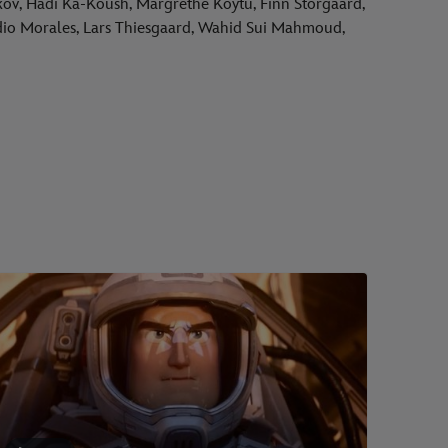
skov, Hadi Ka-Koush, Margrethe Koytu, Finn Storgaard,
dio Morales, Lars Thiesgaard, Wahid Sui Mahmoud,