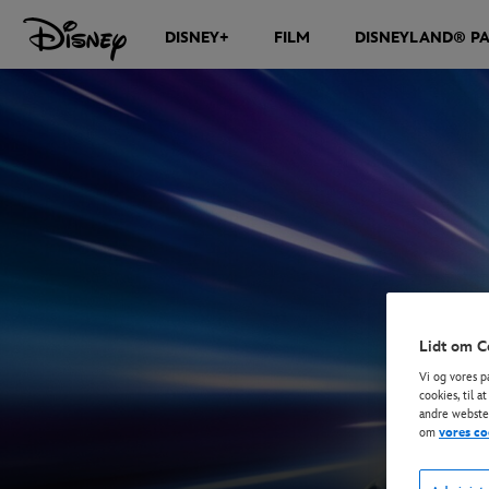
DISNEY+
FILM
DISNEYLAND® PA
Lidt om C
Vi og vores p
cookies, til 
andre websted
om
vores co