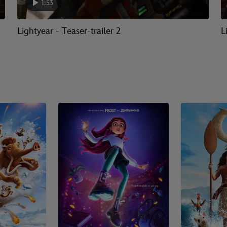
1:53
Lightyear - Teaser-trailer 2
L