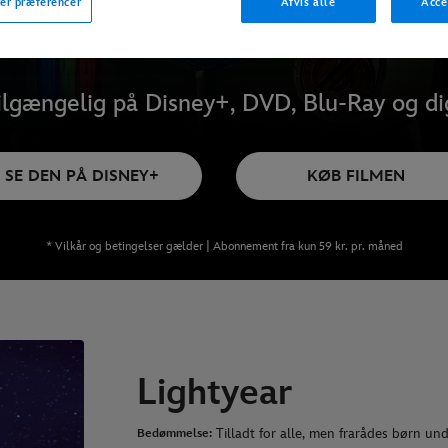
er præferencer
Afvis alle
Acce
ilgængelig på Disney+, DVD, Blu-Ray og dig
SE DEN PÅ DISNEY+
KØB FILMEN
* Vilkår og betingelser gælder | Abonnement fra kun 59 kr. pr. måned
Lightyear
Tilladt for alle, men frarådes børn und
Bedømmelse: