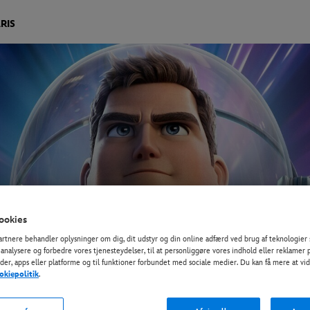
RIS
ookies
artnere behandler oplysninger om dig, dit udstyr og din online adfærd ved brug af teknologier 
at analysere og forbedre vores tjenesteydelser, til at personliggøre vores indhold eller reklamer 
er, apps eller platforme og til funktioner forbundet med sociale medier. Du kan få mere at vi
okiepolitik
.