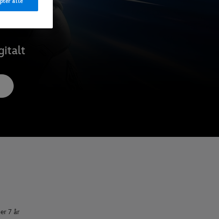
ptér alle
italt
er 7 år