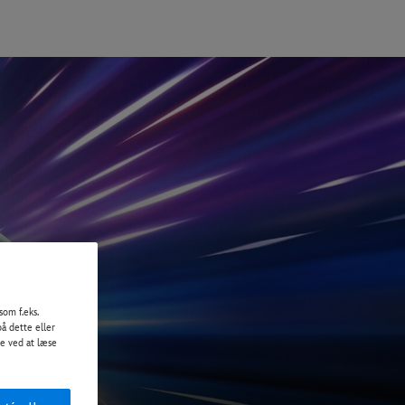
som f.eks.
på dette eller
de ved at læse