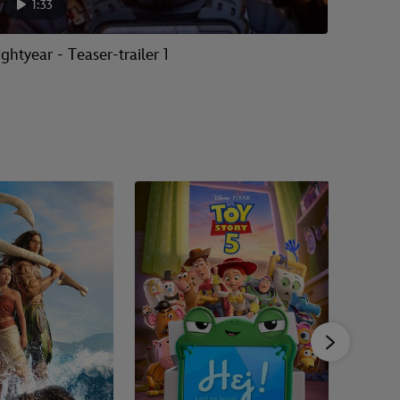
1:33
ightyear - Teaser-trailer 1