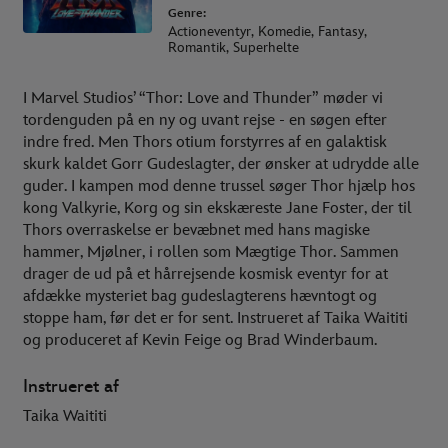
Genre:
Actioneventyr, Komedie, Fantasy,
Romantik, Superhelte
I Marvel Studios’ “Thor: Love and Thunder” møder vi
tordenguden på en ny og uvant rejse - en søgen efter
indre fred. Men Thors otium forstyrres af en galaktisk
skurk kaldet Gorr Gudeslagter, der ønsker at udrydde alle
guder. I kampen mod denne trussel søger Thor hjælp hos
kong Valkyrie, Korg og sin ekskæreste Jane Foster, der til
Thors overraskelse er bevæbnet med hans magiske
hammer, Mjølner, i rollen som Mægtige Thor. Sammen
drager de ud på et hårrejsende kosmisk eventyr for at
afdække mysteriet bag gudeslagterens hævntogt og
stoppe ham, før det er for sent. Instrueret af Taika Waititi
og produceret af Kevin Feige og Brad Winderbaum.
Instrueret af
Taika Waititi