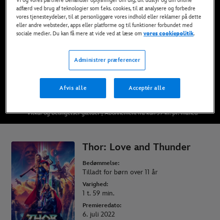
Vi og vores partnere behandler oplysninger om dig, dit udstyr og din online
adfærd ved brug af teknologier som f.eks. cookies, til at analysere og forbedre
Nu tilgængelig på Disney+, DVD, Blu-Ray og
vores tjenesteydelser, til at personliggøre vores indhold eller reklamer på dette
digitalt
eller andre websteder, apps eller platforme og til funktioner forbundet med
sociale medier. Du kan få mere at vide ved at læse om
vores cookiepolitik
.
SE DEN PÅ DISNEY+
Administrer præferencer
KØB FILMEN
Afvis alle
Acceptér alle
* Vilkår og betingelser gælder | Abonnement fra kun 59 kr. pr. måned
Thor: Love and Thunder
Bedømmelse:
Tilladt for børn over 11 år
Varighed:
1 t. 59 min.
Premieredato:
6. juli 2022